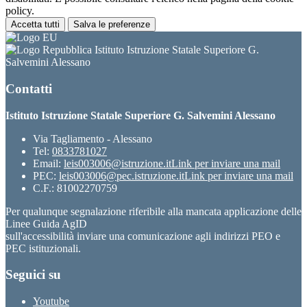
policy.
Accetta tutti
Salva le preferenze
Istituto Istruzione Statale Superiore G.
Salvemini Alessano
Contatti
Istituto Istruzione Statale Superiore G. Salvemini Alessano
Via Tagliamento - Alessano
Tel:
0833781027
Email:
leis003006@istruzione.it
Link per inviare una mail
PEC:
leis003006@pec.istruzione.it
Link per inviare una mail
C.F.: 81002270759
Per qualunque segnalazione riferibile alla mancata applicazione delle
Linee Guida AgID
sull'accessibilità inviare una comunicazione agli indirizzi PEO e
PEC istituzionali.
Seguici su
Youtube