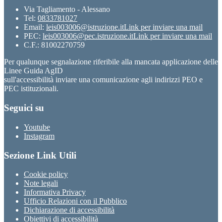
Via Tagliamento - Alessano
Tel:
0833781027
Email:
leis003006@istruzione.it
Link per inviare una mail
PEC:
leis003006@pec.istruzione.it
Link per inviare una mail
C.F.: 81002270759
Per qualunque segnalazione riferibile alla mancata applicazione delle
Linee Guida AgID
sull'accessibilità inviare una comunicazione agli indirizzi PEO e
PEC istituzionali.
Seguici su
Youtube
Instagram
Sezione Link Utili
Cookie policy
Note legali
Informativa Privacy
Ufficio Relazioni con il Pubblico
Dichiarazione di accessibilità
Obiettivi di accessibilità