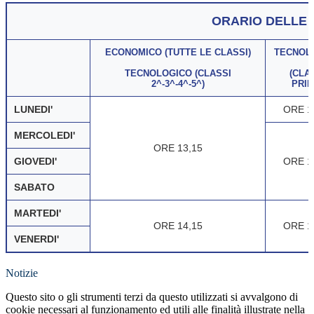
ORARIO DELLE 
ECONOMICO (TUTTE LE CLASSI)
TECNOL
TECNOLOGICO (CLASSI
(CLA
2^-3^-4^-5^)
PRIM
LUNEDI'
ORE 1
MERCOLEDI'
ORE 13,15
GIOVEDI'
ORE 1
SABATO
MARTEDI'
ORE 14,15
ORE 1
VENERDI'
Notizie
Questo sito o gli strumenti terzi da questo utilizzati si avvalgono di
cookie necessari al funzionamento ed utili alle finalità illustrate nella