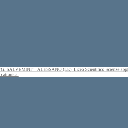
S. "G. SALVEMINI" - ALESSANO (LE)
Liceo Scientifico Scienze ap
eccatronica