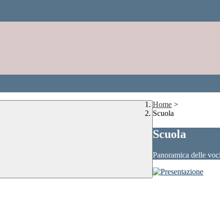
Home
>
Scuola
Scuola
Panoramica delle voc