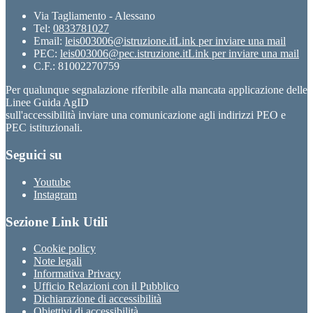
Via Tagliamento - Alessano
Tel:
0833781027
Email:
leis003006@istruzione.it
Link per inviare una mail
PEC:
leis003006@pec.istruzione.it
Link per inviare una mail
C.F.: 81002270759
Per qualunque segnalazione riferibile alla mancata applicazione delle
Linee Guida AgID
sull'accessibilità inviare una comunicazione agli indirizzi PEO e
PEC istituzionali.
Seguici su
Youtube
Instagram
Sezione Link Utili
Cookie policy
Note legali
Informativa Privacy
Ufficio Relazioni con il Pubblico
Dichiarazione di accessibilità
Obiettivi di accessibilità