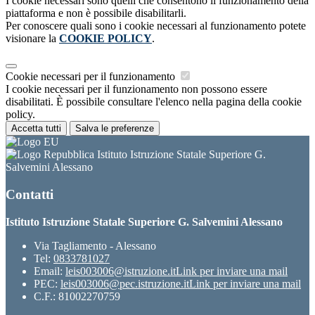
I cookie necessari sono quelli che consentono il funzionamento della
piattaforma e non è possibile disabilitarli.
Per conoscere quali sono i cookie necessari al funzionamento potete
visionare la
COOKIE POLICY
.
Cookie necessari per il funzionamento
I cookie necessari per il funzionamento non possono essere
disabilitati. È possibile consultare l'elenco nella pagina della cookie
policy.
Accetta tutti
Salva le preferenze
Istituto Istruzione Statale Superiore G.
Salvemini Alessano
Contatti
Istituto Istruzione Statale Superiore G. Salvemini Alessano
Via Tagliamento - Alessano
Tel:
0833781027
Email:
leis003006@istruzione.it
Link per inviare una mail
PEC:
leis003006@pec.istruzione.it
Link per inviare una mail
C.F.: 81002270759