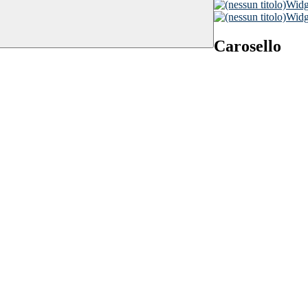
Widge
Widge
Carosello