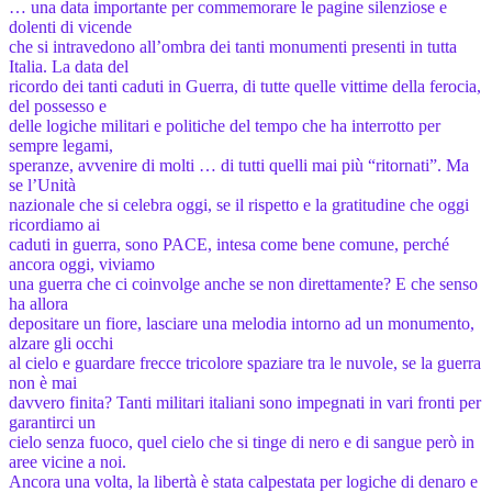
… una data importante per commemorare le pagine silenziose e
dolenti di vicende
che si intravedono all’ombra dei tanti monumenti presenti in tutta
Italia. La data del
ricordo dei tanti caduti in Guerra, di tutte quelle vittime della ferocia,
del possesso e
delle logiche militari e politiche del tempo che ha interrotto per
sempre legami,
speranze, avvenire di molti … di tutti quelli mai più “ritornati”. Ma
se l’Unità
nazionale che si celebra oggi, se il rispetto e la gratitudine che oggi
ricordiamo ai
caduti in guerra, sono PACE, intesa come bene comune, perché
ancora oggi, viviamo
una guerra che ci coinvolge anche se non direttamente? E che senso
ha allora
depositare un fiore, lasciare una melodia intorno ad un monumento,
alzare gli occhi
al cielo e guardare frecce tricolore spaziare tra le nuvole, se la guerra
non è mai
davvero finita? Tanti militari italiani sono impegnati in vari fronti per
garantirci un
cielo senza fuoco, quel cielo che si tinge di nero e di sangue però in
aree vicine a noi.
Ancora una volta, la libertà è stata calpestata per logiche di denaro e