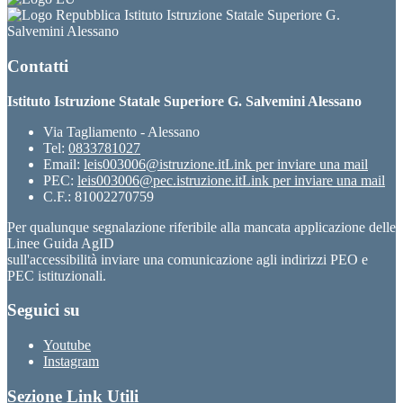
Istituto Istruzione Statale Superiore G.
Salvemini Alessano
Contatti
Istituto Istruzione Statale Superiore G. Salvemini Alessano
Via Tagliamento - Alessano
Tel:
0833781027
Email:
leis003006@istruzione.it
Link per inviare una mail
PEC:
leis003006@pec.istruzione.it
Link per inviare una mail
C.F.: 81002270759
Per qualunque segnalazione riferibile alla mancata applicazione delle
Linee Guida AgID
sull'accessibilità inviare una comunicazione agli indirizzi PEO e
PEC istituzionali.
Seguici su
Youtube
Instagram
Sezione Link Utili