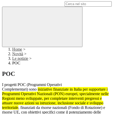
Campo di ricerca per le pagine del sito
Home
>
Novità
>
Le notizie
>
POC
POC
I progetti POC (Programmi Operativi
Complementari) sono
iniziative finanziate in Italia per supportare i
Programmi Operativi Nazionali (PON) europei, specialmente nelle
Regioni meno sviluppate, per completare interventi pregressi e
attuare nuove azioni su istruzione, inclusione sociale e sviluppo
territoriale
, finanziati da risorse nazionali (Fondo di Rotazione) e
risorse UE, con obiettivi specifici come il potenziamento delle