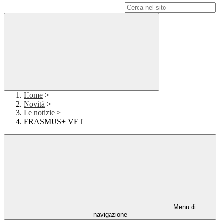
Campo di ricerca per le pagine del sito
Home
>
Novità
>
Le notizie
>
ERASMUS+ VET
Menu di
navigazione