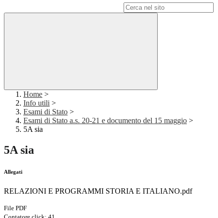
Campo di ricerca per le pagine del sito
Home
>
Info utili
>
Esami di Stato
>
Esami di Stato a.s. 20-21 e documento del 15 maggio
>
5A sia
5A sia
Allegati
RELAZIONI E PROGRAMMI STORIA E ITALIANO.pdf
File PDF
Contatore click: 41