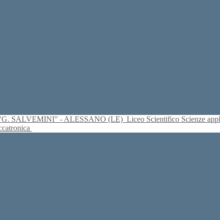
S. "G. SALVEMINI" - ALESSANO (LE)
Liceo Scientifico Scienze ap
eccatronica