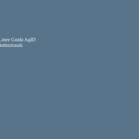
e Linee Guida AgID
stituzionali.