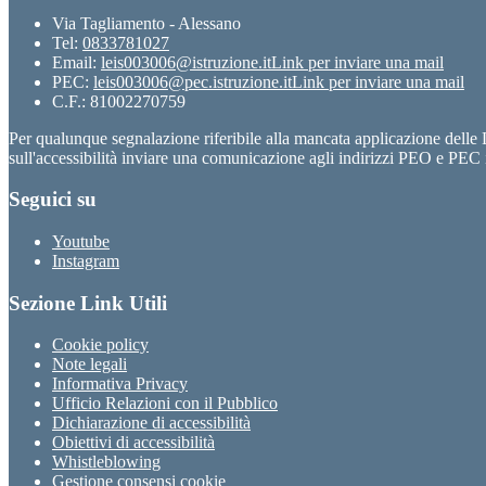
Via Tagliamento - Alessano
Tel:
0833781027
Email:
leis003006@istruzione.it
Link per inviare una mail
PEC:
leis003006@pec.istruzione.it
Link per inviare una mail
C.F.: 81002270759
Per qualunque segnalazione riferibile alla mancata applicazione dell
sull'accessibilità inviare una comunicazione agli indirizzi PEO e PEC i
Seguici su
Youtube
Instagram
Sezione Link Utili
Cookie policy
Note legali
Informativa Privacy
Ufficio Relazioni con il Pubblico
Dichiarazione di accessibilità
Obiettivi di accessibilità
Whistleblowing
Gestione consensi cookie