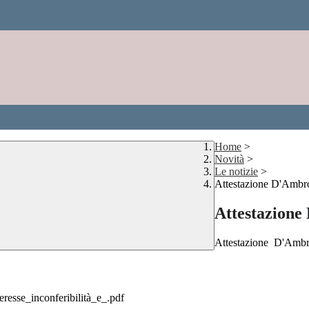
Home
>
Novità
>
Le notizie
>
Attestazione D'Ambr
Attestazione
Attestazione D'Ambr
esse_inconferibilità_e_.pdf