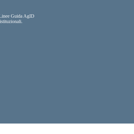
e Linee Guida AgID
stituzionali.