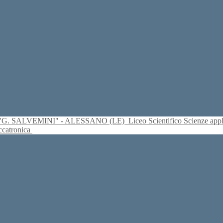
S. "G. SALVEMINI" - ALESSANO (LE)
Liceo Scientifico Scienze ap
eccatronica