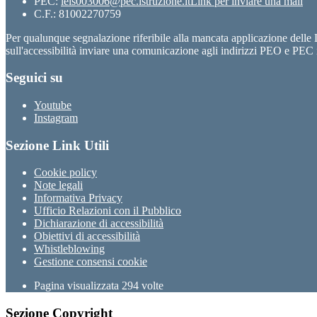
PEC:
leis003006@pec.istruzione.it
Link per inviare una mail
C.F.: 81002270759
Per qualunque segnalazione riferibile alla mancata applicazione dell
sull'accessibilità inviare una comunicazione agli indirizzi PEO e PEC i
Seguici su
Youtube
Instagram
Sezione Link Utili
Cookie policy
Note legali
Informativa Privacy
Ufficio Relazioni con il Pubblico
Dichiarazione di accessibilità
Obiettivi di accessibilità
Whistleblowing
Gestione consensi cookie
Pagina visualizzata
294
volte
Sezione Copyright