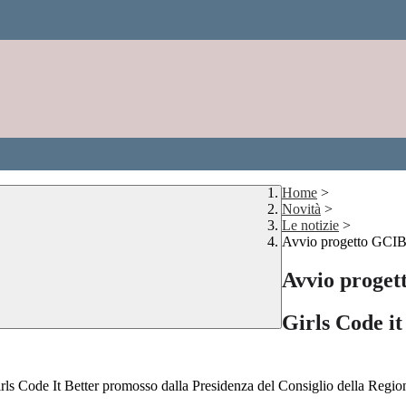
Home
>
Novità
>
Le notizie
>
Avvio progetto GCI
Avvio proge
Girls Code it
Girls Code It Better promosso dalla Presidenza del Consiglio della Regi