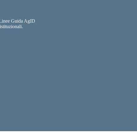
e Linee Guida AgID
stituzionali.