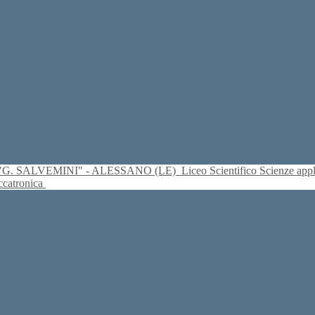
S. "G. SALVEMINI" - ALESSANO (LE)
Liceo Scientifico Scienze ap
eccatronica