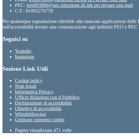
PEC:
leis003006@pec.istruzione.it
Link per inviare una mail
C.F.: 81002270759
Per qualunque segnalazione riferibile alla mancata applicazione dell
sull'accessibilità inviare una comunicazione agli indirizzi PEO e PEC i
Seguici su
Youtube
Instagram
Sezione Link Utili
Cookie policy
Note legali
Informativa Privacy
Ufficio Relazioni con il Pubblico
Dichiarazione di accessibilità
Obiettivi di accessibilità
Whistleblowing
Gestione consensi cookie
Pagina visualizzata
471
volte