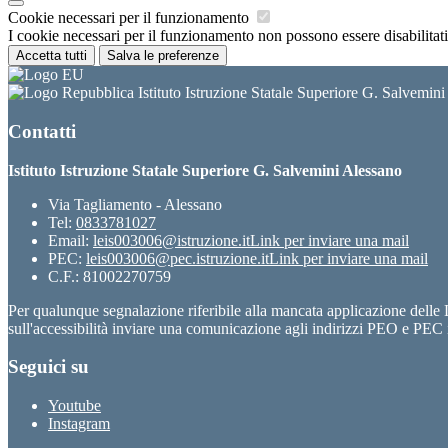
Cookie necessari per il funzionamento
I cookie necessari per il funzionamento non possono essere disabilitati.
Accetta tutti
Salva le preferenze
Istituto Istruzione Statale Superiore G. Salvemin
Contatti
Istituto Istruzione Statale Superiore G. Salvemini Alessano
Via Tagliamento - Alessano
Tel:
0833781027
Email:
leis003006@istruzione.it
Link per inviare una mail
PEC:
leis003006@pec.istruzione.it
Link per inviare una mail
C.F.: 81002270759
Per qualunque segnalazione riferibile alla mancata applicazione dell
sull'accessibilità inviare una comunicazione agli indirizzi PEO e PEC i
Seguici su
Youtube
Instagram