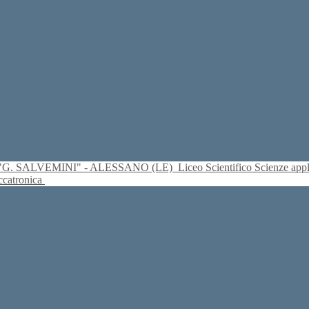
S. "G. SALVEMINI" - ALESSANO (LE)
Liceo Scientifico Scienze ap
eccatronica