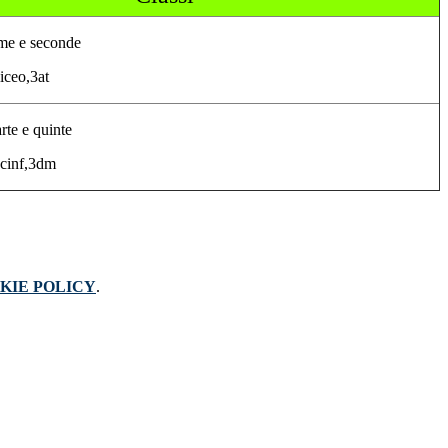
rime e seconde
iceo,3at
arte e quinte
3cinf,3dm
KIE POLICY
.