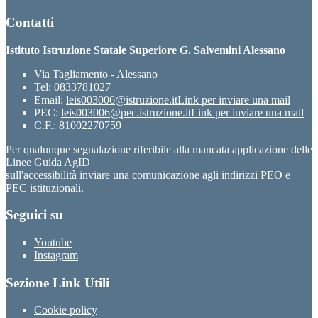
Contatti
Istituto Istruzione Statale Superiore G. Salvemini Alessano
Via Tagliamento - Alessano
Tel:
0833781027
Email:
leis003006@istruzione.it
Link per inviare una mail
PEC:
leis003006@pec.istruzione.it
Link per inviare una mail
C.F.: 81002270759
Per qualunque segnalazione riferibile alla mancata applicazione delle
Linee Guida AgID
sull'accessibilità inviare una comunicazione agli indirizzi PEO e
PEC istituzionali.
Seguici su
Youtube
Instagram
Sezione Link Utili
Cookie policy