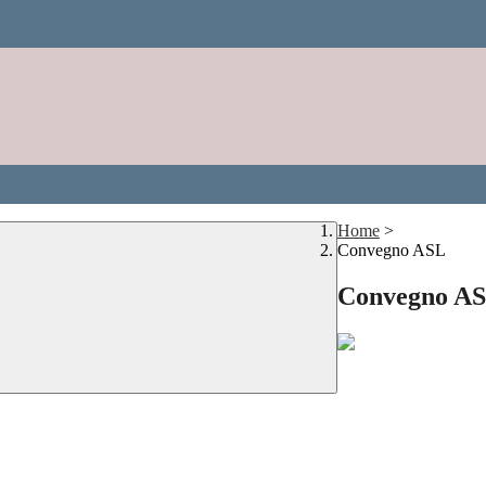
Home
>
Convegno ASL
Convegno A