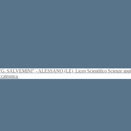
S. "G. SALVEMINI" - ALESSANO (LE)
Liceo Scientifico Scienze ap
eccatronica