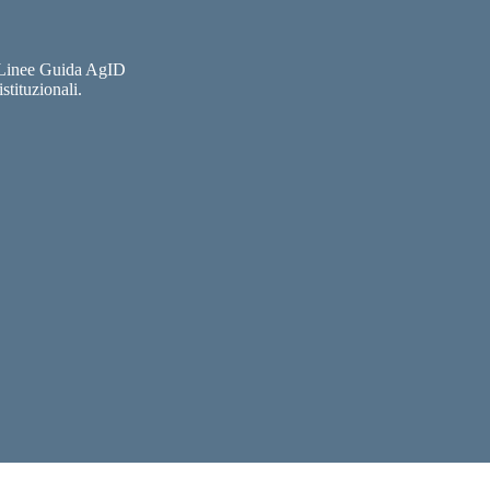
e Linee Guida AgID
stituzionali.