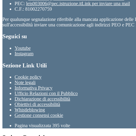
PEC:
leis003006@pec.istruzione.it
Link per inviare una mail
C.F.: 81002270759
Per qualunque segnalazione riferibile alla mancata applicazione dell
sull'accessibilità inviare una comunicazione agli indirizzi PEO e PEC i
Seguici su
Youtube
Instagram
Sezione Link Utili
Cookie policy
Note legali
Informativa Privacy
Ufficio Relazioni con il Pubblico
Dichiarazione di accessibilità
Obiettivi di accessibilità
Whistleblowing
Gestione consensi cookie
Pagina visualizzata
395
volte