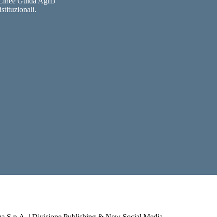
e Linee Guida AgID
stituzionali.
a S.p.A. | Divisione Publishing & New Social Media