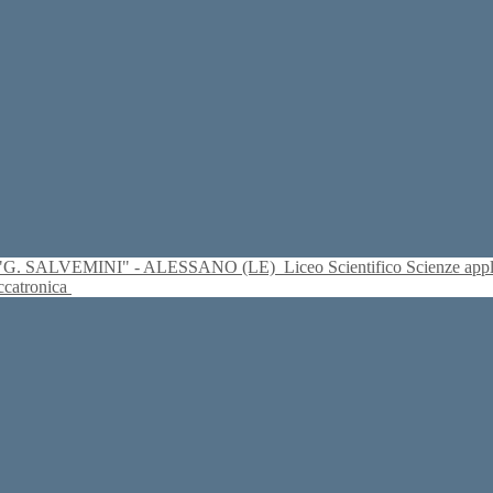
S. "G. SALVEMINI" - ALESSANO (LE)
Liceo Scientifico Scienze ap
eccatronica