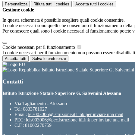
Personalizza
Rifiuta tutti
i cookies
Accetta tutti
i cookies
Gestione cookie
In questa schermata è possibile scegliere quali cookie consentire.
I cookie necessari sono quelli che consentono il funzionamento della pi
Per conoscere quali sono i cookie necessari al funzionamento potete v
Cookie necessari per il funzionamento
I cookie necessari per il funzionamento non possono essere disabilitati.
Accetta tutti
Salva le preferenze
Istituto Istruzione Statale Superiore G. Salvemin
Contatti
Istituto Istruzione Statale Superiore G. Salvemini Alessano
Via Tagliamento - Alessano
Tel:
0833781027
Email:
leis003006@istruzione.it
Link per inviare una mail
PEC:
leis003006@pec.istruzione.it
Link per inviare una mail
C.F.: 81002270759