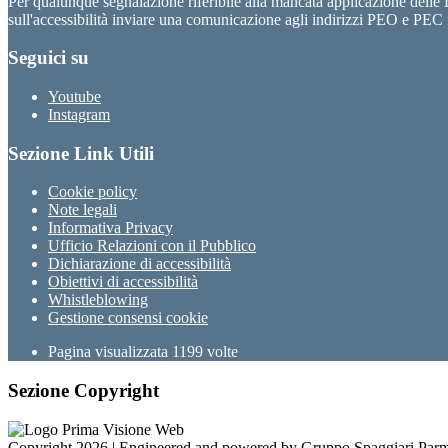
Per qualunque segnalazione riferibile alla mancata applicazione dell
sull'accessibilità inviare una comunicazione agli indirizzi PEO e PEC i
Seguici su
Youtube
Instagram
Sezione Link Utili
Cookie policy
Note legali
Informativa Privacy
Ufficio Relazioni con il Pubblico
Dichiarazione di accessibilità
Obiettivi di accessibilità
Whistleblowing
Gestione consensi cookie
Pagina visualizzata
1199
volte
Sezione Copyright
Copyright 2026 | Engineered and powered by Gruppo Spaggiari Parm