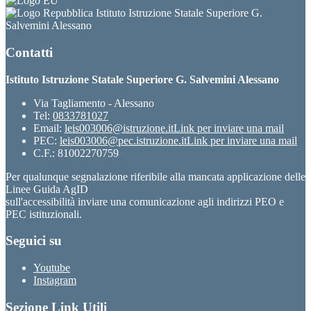
Istituto Istruzione Statale Superiore G.
Salvemini Alessano
Contatti
Istituto Istruzione Statale Superiore G. Salvemini Alessano
Via Tagliamento - Alessano
Tel:
0833781027
Email:
leis003006@istruzione.it
Link per inviare una mail
PEC:
leis003006@pec.istruzione.it
Link per inviare una mail
C.F.: 81002270759
Per qualunque segnalazione riferibile alla mancata applicazione delle
Linee Guida AgID
sull'accessibilità inviare una comunicazione agli indirizzi PEO e
PEC istituzionali.
Seguici su
Youtube
Instagram
Sezione Link Utili