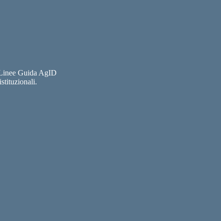
e Linee Guida AgID
stituzionali.