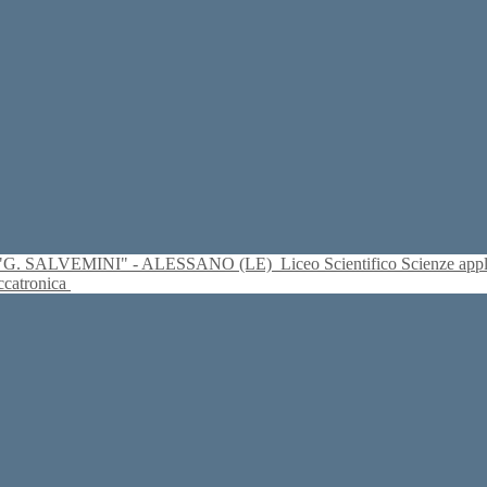
S. "G. SALVEMINI" - ALESSANO (LE)
Liceo Scientifico Scienze ap
eccatronica