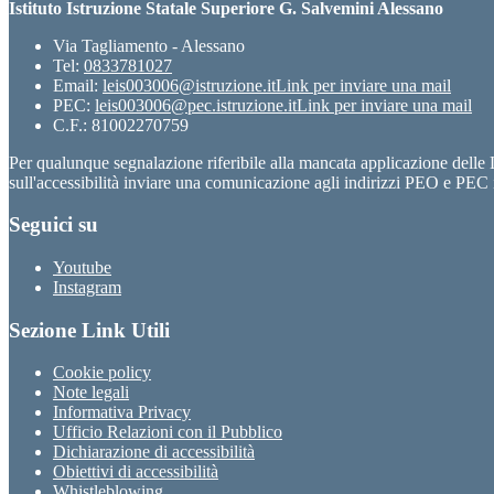
Istituto Istruzione Statale Superiore G. Salvemini Alessano
Via Tagliamento - Alessano
Tel:
0833781027
Email:
leis003006@istruzione.it
Link per inviare una mail
PEC:
leis003006@pec.istruzione.it
Link per inviare una mail
C.F.: 81002270759
Per qualunque segnalazione riferibile alla mancata applicazione dell
sull'accessibilità inviare una comunicazione agli indirizzi PEO e PEC i
Seguici su
Youtube
Instagram
Sezione Link Utili
Cookie policy
Note legali
Informativa Privacy
Ufficio Relazioni con il Pubblico
Dichiarazione di accessibilità
Obiettivi di accessibilità
Whistleblowing