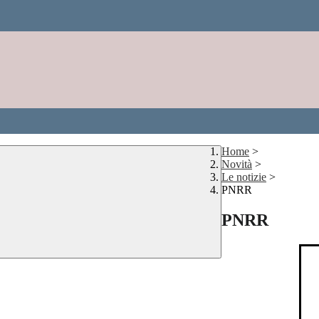
Home
>
Novità
>
Le notizie
>
PNRR
PNRR