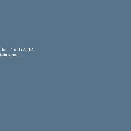
e Linee Guida AgID
stituzionali.