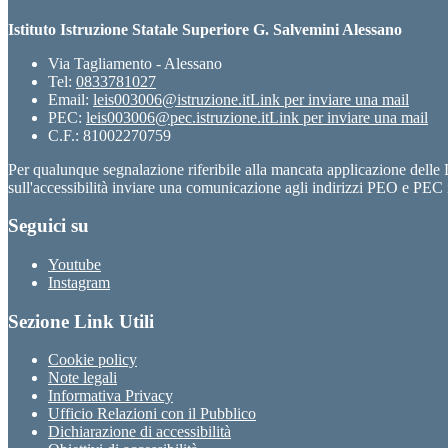
Istituto Istruzione Statale Superiore G. Salvemini Alessano
Via Tagliamento - Alessano
Tel:
0833781027
Email:
leis003006@istruzione.it
Link per inviare una mail
PEC:
leis003006@pec.istruzione.it
Link per inviare una mail
C.F.: 81002270759
Per qualunque segnalazione riferibile alla mancata applicazione dell
sull'accessibilità inviare una comunicazione agli indirizzi PEO e PEC i
Seguici su
Youtube
Instagram
Sezione Link Utili
Cookie policy
Note legali
Informativa Privacy
Ufficio Relazioni con il Pubblico
Dichiarazione di accessibilità