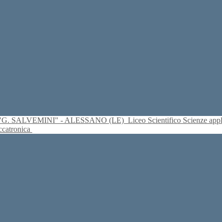
S. "G. SALVEMINI" - ALESSANO (LE)
Liceo Scientifico Scienze ap
eccatronica