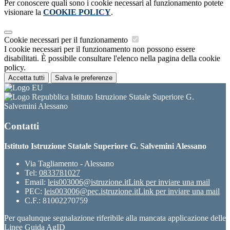
Per conoscere quali sono i cookie necessari al funzionamento potete
visionare la
COOKIE POLICY
.
Cookie necessari per il funzionamento
I cookie necessari per il funzionamento non possono essere
disabilitati. È possibile consultare l'elenco nella pagina della cookie
policy.
Accetta tutti
Salva le preferenze
Istituto Istruzione Statale Superiore G.
Salvemini Alessano
Contatti
Istituto Istruzione Statale Superiore G. Salvemini Alessano
Via Tagliamento - Alessano
Tel:
0833781027
Email:
leis003006@istruzione.it
Link per inviare una mail
PEC:
leis003006@pec.istruzione.it
Link per inviare una mail
C.F.: 81002270759
Per qualunque segnalazione riferibile alla mancata applicazione delle
Linee Guida AgID