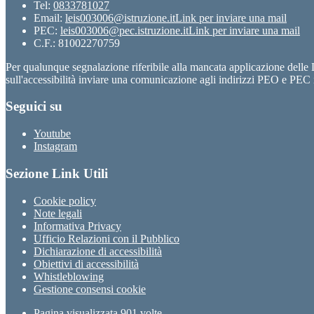
Tel:
0833781027
Email:
leis003006@istruzione.it
Link per inviare una mail
PEC:
leis003006@pec.istruzione.it
Link per inviare una mail
C.F.: 81002270759
Per qualunque segnalazione riferibile alla mancata applicazione dell
sull'accessibilità inviare una comunicazione agli indirizzi PEO e PEC i
Seguici su
Youtube
Instagram
Sezione Link Utili
Cookie policy
Note legali
Informativa Privacy
Ufficio Relazioni con il Pubblico
Dichiarazione di accessibilità
Obiettivi di accessibilità
Whistleblowing
Gestione consensi cookie
Pagina visualizzata
901
volte