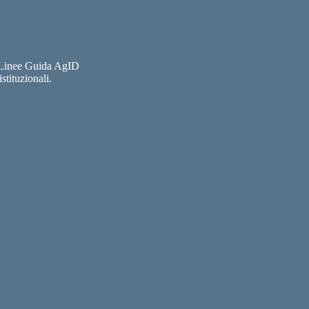
e Linee Guida AgID
stituzionali.