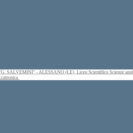
S. "G. SALVEMINI" - ALESSANO (LE)
Liceo Scientifico Scienze ap
eccatronica