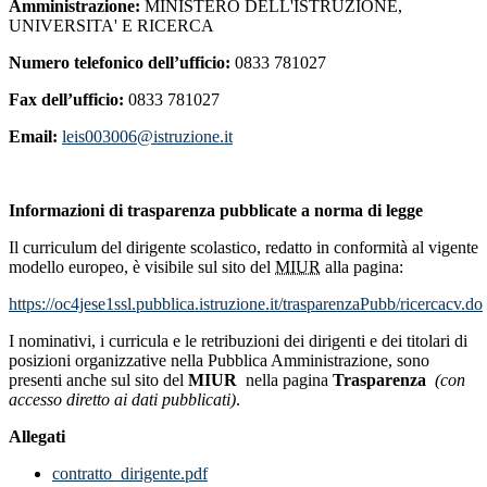
Amministrazione:
MINISTERO DELL'ISTRUZIONE,
UNIVERSITA' E RICERCA
Numero telefonico dell’ufficio:
0833 781027
Fax dell’ufficio:
0833 781027
Email:
leis003006@istruzione.it
Informazioni di trasparenza pubblicate a norma di legge
Il curriculum del dirigente scolastico, redatto in conformità al vigente
modello europeo, è visibile sul sito del
MIUR
alla pagina:
https://oc4jese1ssl.pubblica.istruzione.it/trasparenzaPubb/ricercacv.do
I nominativi, i curricula e le retribuzioni dei dirigenti e dei titolari di
posizioni organizzative nella Pubblica Amministrazione, sono
presenti anche sul sito del
MIUR
nella pagina
Trasparenza
(con
accesso diretto ai dati pubblicati)
.
Allegati
contratto_dirigente.pdf