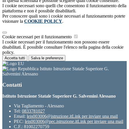
In questa schermata è possibile scegliere quali cookie consentire.
I cookie necessari sono quelli che consentono il funzionamento della
piattaforma e non è possibile disabilitarli.
Per conoscere quali sono i cookie necessari al funzionamento potete
visionare la
COOKIE POLICY
.
Cookie necessari per il funzionamento
I cookie necessari per il funzionamento non possono essere
disabilitati. È possibile consultare l'elenco nella pagina della cookie
policy.
Accetta tutti
Salva le preferenze
Istituto Istruzione Statale Superiore G.
Salvemini Alessano
Contatti
Istituto Istruzione Statale Superiore G. Salvemini Alessano
Via Tagliamento - Alessano
Tel:
0833781027
Email:
leis003006@istruzione.it
Link per inviare una mail
PEC:
leis003006@pec.istruzione.it
Link per inviare una mail
C.F.: 81002270759