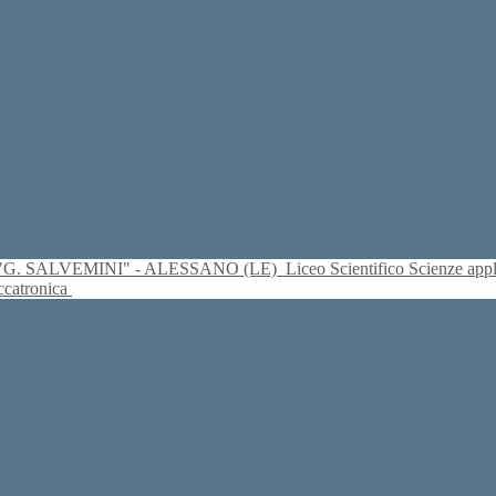
S. "G. SALVEMINI" - ALESSANO (LE)
Liceo Scientifico Scienze ap
eccatronica