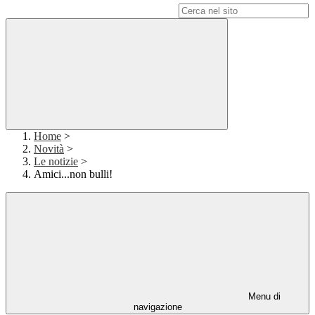
Campo di ricerca per le pagine del sito
Home
>
Novità
>
Le notizie
>
Amici...non bulli!
Menu di
navigazione