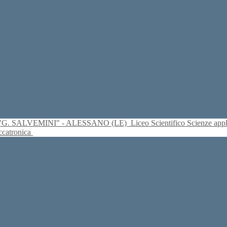
S. "G. SALVEMINI" - ALESSANO (LE)
Liceo Scientifico Scienze ap
eccatronica