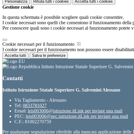
Personalizza
Rifiuta tutti
i cookies
Accetta tutti
i cookies
Gestione cookie
In questa schermata è possibile scegliere quali cookie consentire.
I cookie necessari sono quelli che consentono il funzionamento della pi
Per conoscere quali sono i cookie necessari al funzionamento potete v
Cookie necessari per il funzionamento
I cookie necessari per il funzionamento non possono essere disabilitati.
Accetta tutti
Salva le preferenze
Istituto Istruzione Statale Superiore G. Salvemin
Contatti
Istituto Istruzione Statale Superiore G. Salvemini Alessano
Via Tagliamento - Alessano
Tel:
0833781027
Email:
leis003006@istruzione.it
Link per inviare una mail
PEC:
leis003006@pec.istruzione.it
Link per inviare una mail
C.F.: 81002270759
Per qualunque segnalazione riferibile alla mancata applicazione dell