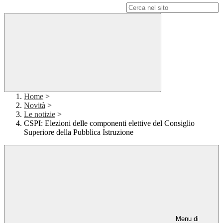
Campo di ricerca per le pagine del sito
Home
>
Novità
>
Le notizie
>
CSPI: Elezioni delle componenti elettive del Consiglio
Superiore della Pubblica Istruzione
Menu di