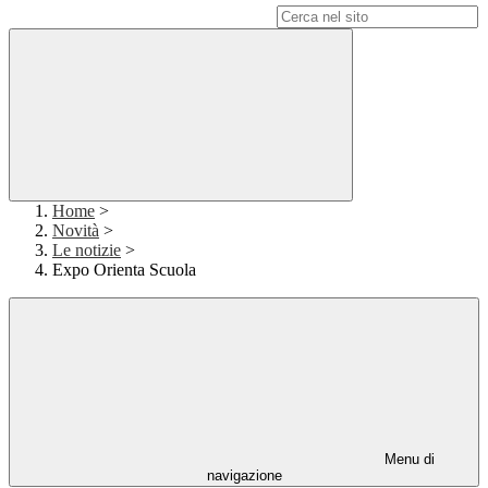
Campo di ricerca per le pagine del sito
Home
>
Novità
>
Le notizie
>
Expo Orienta Scuola
Menu di
navigazione