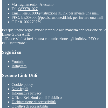
Via Tagliamento - Alessano
Tel:
0833781027
Email:
leis003006@istruzione.it
Link per inviare una mail
PEC:
leis003006@pec.istruzione.it
Link per inviare una mail
C.F.: 81002270759
Per qualunque segnalazione riferibile alla mancata applicazione delle
Linee Guida AgID
sull'accessibilità inviare una comunicazione agli indirizzi PEO e
PEC istituzionali.
Seguici su
Youtube
Instagram
Sezione Link Utili
Cookie policy
Note legali
Informativa Privacy
Ufficio Relazioni con il Pubblico
Dichiarazione di accessibilità
Obiettivi di accessibilità