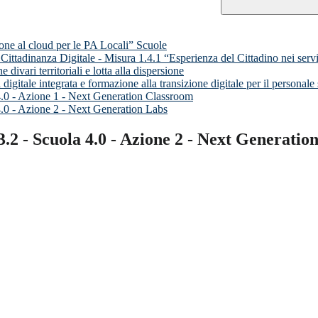
one al cloud per le PA Locali” Scuole
ittadinanza Digitale - Misura 1.4.1 “Esperienza del Cittadino nei servi
ivari territoriali e lotta alla dispersione
gitale integrata e formazione alla transizione digitale per il personale 
4.0 - Azione 1 - Next Generation Classroom
4.0 - Azione 2 - Next Generation Labs
.2 - Scuola 4.0 - Azione 2 - Next Generatio