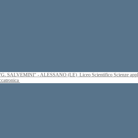
S. "G. SALVEMINI" - ALESSANO (LE)
Liceo Scientifico Scienze ap
eccatronica