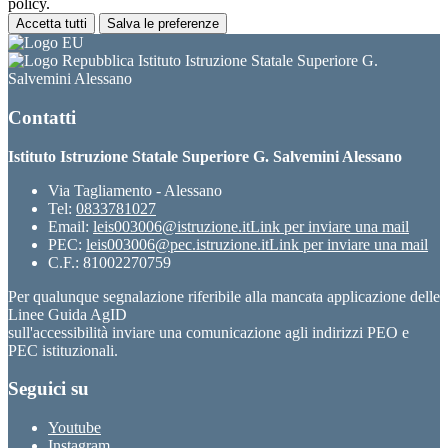
policy.
Accetta tutti
Salva le preferenze
Istituto Istruzione Statale Superiore G.
Salvemini Alessano
Contatti
Istituto Istruzione Statale Superiore G. Salvemini Alessano
Via Tagliamento - Alessano
Tel:
0833781027
Email:
leis003006@istruzione.it
Link per inviare una mail
PEC:
leis003006@pec.istruzione.it
Link per inviare una mail
C.F.: 81002270759
Per qualunque segnalazione riferibile alla mancata applicazione delle
Linee Guida AgID
sull'accessibilità inviare una comunicazione agli indirizzi PEO e
PEC istituzionali.
Seguici su
Youtube
Instagram