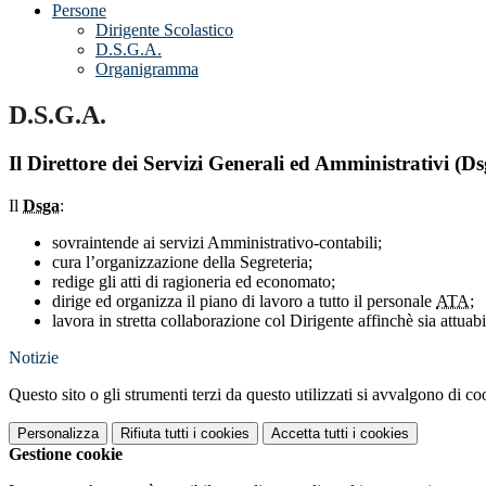
Persone
Dirigente Scolastico
D.S.G.A.
Organigramma
D.S.G.A.
Il Direttore dei Servizi Generali ed Amministrativi (Ds
Il
Dsga
:
sovraintende ai servizi Amministrativo-contabili;
cura l’organizzazione della Segreteria;
redige gli atti di ragioneria ed economato;
dirige ed organizza il piano di lavoro a tutto il personale
ATA;
lavora in stretta collaborazione col Dirigente affinchè sia attua
Notizie
Questo sito o gli strumenti terzi da questo utilizzati si avvalgono di coo
Personalizza
Rifiuta tutti
i cookies
Accetta tutti
i cookies
Gestione cookie