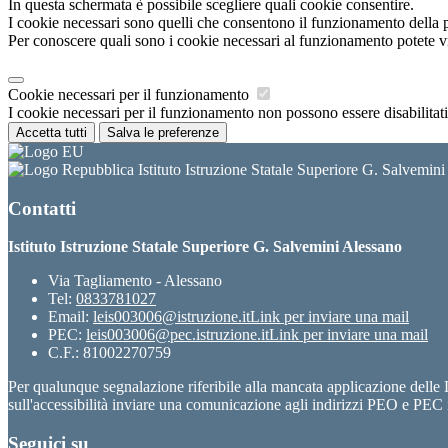
In questa schermata è possibile scegliere quali cookie consentire.
I cookie necessari sono quelli che consentono il funzionamento della pi
Per conoscere quali sono i cookie necessari al funzionamento potete v
Cookie necessari per il funzionamento
I cookie necessari per il funzionamento non possono essere disabilitati.
Accetta tutti
Salva le preferenze
Istituto Istruzione Statale Superiore G. Salvemin
Contatti
Istituto Istruzione Statale Superiore G. Salvemini Alessano
Via Tagliamento - Alessano
Tel:
0833781027
Email:
leis003006@istruzione.it
Link per inviare una mail
PEC:
leis003006@pec.istruzione.it
Link per inviare una mail
C.F.: 81002270759
Per qualunque segnalazione riferibile alla mancata applicazione dell
sull'accessibilità inviare una comunicazione agli indirizzi PEO e PEC i
Seguici su