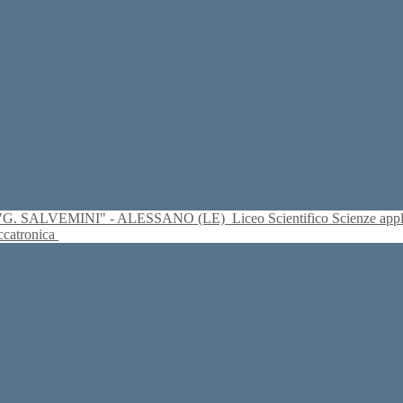
S. "G. SALVEMINI" - ALESSANO (LE)
Liceo Scientifico Scienze ap
eccatronica