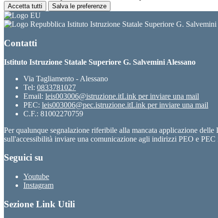
Accetta tutti
Salva le preferenze
Istituto Istruzione Statale Superiore G. Salvemin
Contatti
Istituto Istruzione Statale Superiore G. Salvemini Alessano
Via Tagliamento - Alessano
Tel:
0833781027
Email:
leis003006@istruzione.it
Link per inviare una mail
PEC:
leis003006@pec.istruzione.it
Link per inviare una mail
C.F.: 81002270759
Per qualunque segnalazione riferibile alla mancata applicazione dell
sull'accessibilità inviare una comunicazione agli indirizzi PEO e PEC i
Seguici su
Youtube
Instagram
Sezione Link Utili