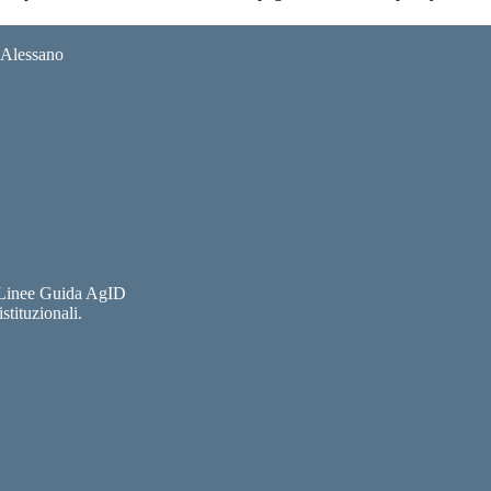
i Alessano
e Linee Guida AgID
stituzionali.