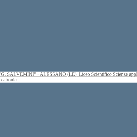
S. "G. SALVEMINI" - ALESSANO (LE)
Liceo Scientifico Scienze ap
eccatronica