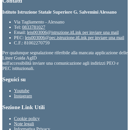
Contatti
Istituto Istruzione Statale Superiore G. Salvemini Alessano
Via Tagliamento - Alessano
Tel:
0833781027
Email:
leis003006@istruzione.it
Link per inviare una mail
PEC:
leis003006@pec.istruzione.it
Link per inviare una mail
C.F.: 81002270759
Per qualunque segnalazione riferibile alla mancata applicazione delle
Linee Guida AgID
sull'accessibilità inviare una comunicazione agli indirizzi PEO e
PEC istituzionali.
Seguici su
Youtube
Instagram
Sezione Link Utili
Cookie policy
Note legali
Informativa Privacy