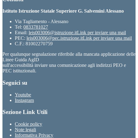
Istituto Istruzione Statale Superiore G. Salvemini Alessano
Via Tagliamento - Alessano
Tel:
0833781027
Email:
leis003006@istruzione.it
Link per inviare una mail
PEC:
leis003006@pec.istruzione.it
Link per inviare una mail
C.F.: 81002270759
Per qualunque segnalazione riferibile alla mancata applicazione delle
Linee Guida AgID
sull'accessibilità inviare una comunicazione agli indirizzi PEO e
PEC istituzionali.
Seguici su
Youtube
Instagram
Sezione Link Utili
Cookie policy
Note legali
Informativa Privacy