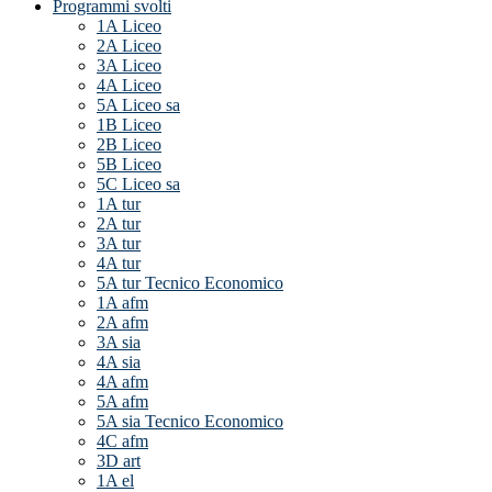
Programmi svolti
1A Liceo
2A Liceo
3A Liceo
4A Liceo
5A Liceo sa
1B Liceo
2B Liceo
5B Liceo
5C Liceo sa
1A tur
2A tur
3A tur
4A tur
5A tur Tecnico Economico
1A afm
2A afm
3A sia
4A sia
4A afm
5A afm
5A sia Tecnico Economico
4C afm
3D art
1A el