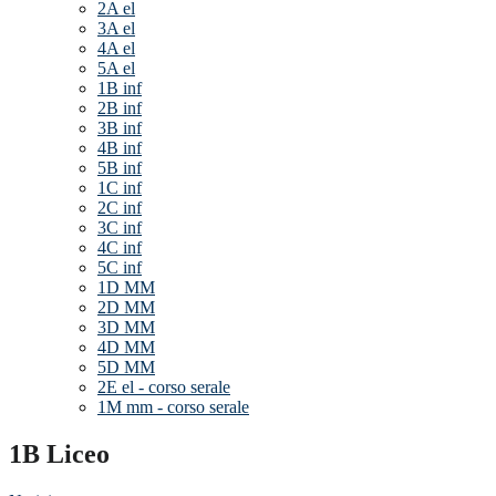
2A el
3A el
4A el
5A el
1B inf
2B inf
3B inf
4B inf
5B inf
1C inf
2C inf
3C inf
4C inf
5C inf
1D MM
2D MM
3D MM
4D MM
5D MM
2E el - corso serale
1M mm - corso serale
1B Liceo