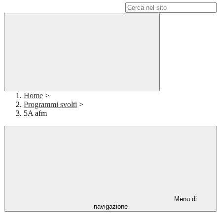
Campo di ricerca per le pagine del sito
Home
>
Programmi svolti
>
5A afm
Menu di
navigazione