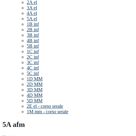
2A el
3A el
4A el
5A el
1B inf
2B inf
3B inf
4B inf
5B inf
1C inf
2C inf
3C inf
4C inf
5C inf
1D MM
2D MM
3D MM
4D MM
5D MM
2E el - corso serale
1M mm - corso serale
5A afm