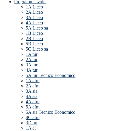
Programmi svolti
1A Liceo
2A Liceo
3A Liceo
4A Liceo
5A Liceo sa
1B Liceo
2B Liceo
5B Liceo
5C Liceo sa
1A tur
2A tur
3A tur
4A tur
5A tur Tecnico Economico
1A afm
2A afm
3A sia
4A sia
4A afm
5A afm
5A sia Tecnico Economico
4C afm
3D art
1A el