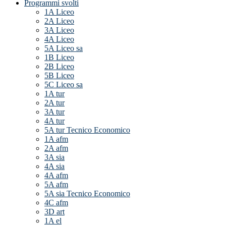
Programmi svolti
1A Liceo
2A Liceo
3A Liceo
4A Liceo
5A Liceo sa
1B Liceo
2B Liceo
5B Liceo
5C Liceo sa
1A tur
2A tur
3A tur
4A tur
5A tur Tecnico Economico
1A afm
2A afm
3A sia
4A sia
4A afm
5A afm
5A sia Tecnico Economico
4C afm
3D art
1A el