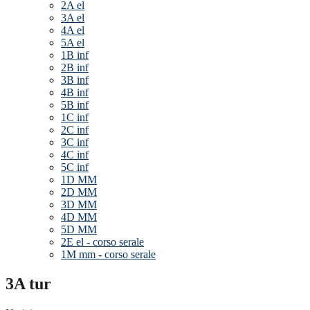
2A el
3A el
4A el
5A el
1B inf
2B inf
3B inf
4B inf
5B inf
1C inf
2C inf
3C inf
4C inf
5C inf
1D MM
2D MM
3D MM
4D MM
5D MM
2E el - corso serale
1M mm - corso serale
3A tur