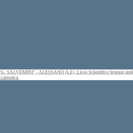
S. "G. SALVEMINI" - ALESSANO (LE)
Liceo Scientifico Scienze ap
eccatronica