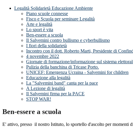
Legalità Solidarietà Educazione Ambiente
Piano scuole connesse
Fisco e Scuola per seminare Legalità
Arte e legalità
Lo sport è vita
Ben-essere a scuola
Il Salvemini contro bullismo e cyberbullismo
I fiori della solidarietà
Incontro con il dott. Roberto Marti, Presidente di Confin
4 novembre 2022
Giornate di formazione/informazione sul sistema elettorale
Pulizia della banchina di Tricase Porto.
UNICEF: Emergenza Ucraina - Salvemini for children
Educazione alla legalità
La "Salvemini band" canta per la pace
A Lezione di legalità
Il Salvemini firma per la PACE
STOP WAR!
Ben-essere a scuola
E' attivo, presso il nostro Istituto, lo sportello d'ascolto per momenti 