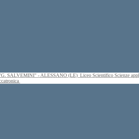
S. "G. SALVEMINI" - ALESSANO (LE)
Liceo Scientifico Scienze ap
eccatronica