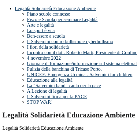
Legalità Solidarietà Educazione Ambiente
Piano scuole connesse
Fisco e Scuola per seminare Legalità
Arte e legalità
Lo sport è vita
Ben-essere a scuola
Il Salvemini contro bullismo e cyberbullismo
I fiori della solidarietà
Incontro con il dott. Roberto Marti, Presidente di Confin
4 novembre 2022
Giornate di formazione/informazione sul sistema elettorale
Pulizia della banchina di Tricase Porto.
UNICEF: Emergenza Ucraina - Salvemini for children
Educazione alla legalità
La "Salvemini band" canta per la pace
A Lezione di legalità
Il Salvemini firma per la PACE
STOP WAR!
Legalità Solidarietà Educazione Ambiente
Legalità Solidarietà Educazione Ambiente