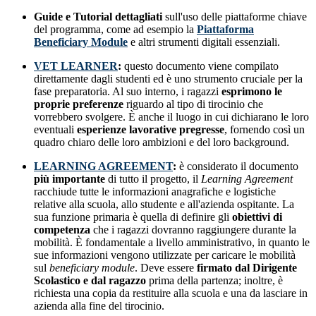
Guide e Tutorial dettagliati
sull'uso delle piattaforme chiave
del programma, come ad esempio la
Piattaforma
Beneficiary Module
e altri strumenti digitali essenziali.
VET LEARNER
:
questo documento viene compilato
direttamente dagli studenti ed è uno strumento cruciale per la
fase preparatoria. Al suo interno, i ragazzi
esprimono le
proprie preferenze
riguardo al tipo di tirocinio che
vorrebbero svolgere. È anche il luogo in cui dichiarano le loro
eventuali
esperienze lavorative pregresse
, fornendo così un
quadro chiaro delle loro ambizioni e del loro background.
LEARNING AGREEMENT
:
è considerato il documento
più importante
di tutto il progetto, il
Learning Agreement
racchiude tutte le informazioni anagrafiche e logistiche
relative alla scuola, allo studente e all'azienda ospitante. La
sua funzione primaria è quella di definire gli
obiettivi di
competenza
che i ragazzi dovranno raggiungere durante la
mobilità. È fondamentale a livello amministrativo, in quanto le
sue informazioni vengono utilizzate per caricare le mobilità
sul
beneficiary module
. Deve essere
firmato dal Dirigente
Scolastico e dal ragazzo
prima della partenza; inoltre, è
richiesta una copia da restituire alla scuola e una da lasciare in
azienda alla fine del tirocinio.