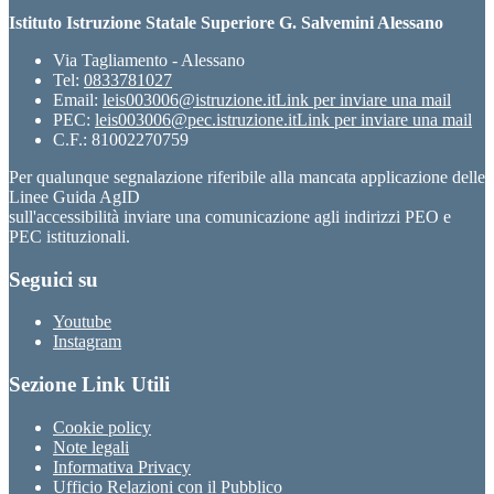
Istituto Istruzione Statale Superiore G. Salvemini Alessano
Via Tagliamento - Alessano
Tel:
0833781027
Email:
leis003006@istruzione.it
Link per inviare una mail
PEC:
leis003006@pec.istruzione.it
Link per inviare una mail
C.F.: 81002270759
Per qualunque segnalazione riferibile alla mancata applicazione delle
Linee Guida AgID
sull'accessibilità inviare una comunicazione agli indirizzi PEO e
PEC istituzionali.
Seguici su
Youtube
Instagram
Sezione Link Utili
Cookie policy
Note legali
Informativa Privacy
Ufficio Relazioni con il Pubblico