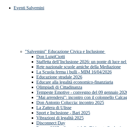
Eventi Salvemini
"Salvemini" Educazione Civica e Inclusione
Don LuigiCiotti
Staffetta dell’Inclusione 2026: un ponte di luce nel
Rete nazionale scuole amiche della Mediazione
La Scuola ferma i bulli - MIM 16/04/2026
Educazione stradale 2026
Educare alla legalità economico-finanziaria
Olimpiadi di Cittadinanza
Tempeste Emotive - convegno del 09 gennaio 202
"Mai arrendersi": incontro con il colonnello Calca
Don Antonio Coluccia: incontro 2025
La Zattera di Ulisse
Sport e Inclusione - Bari 2025
Vibrazioni di legalità 2025
Disconnect Day