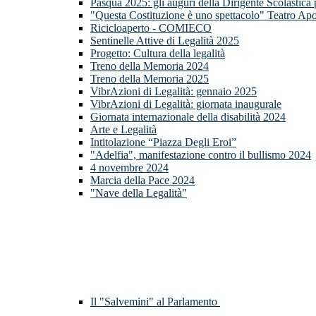
Pasqua 2025: gli auguri della Dirigente Scolastica
"Questa Costituzione è uno spettacolo" Teatro Apo
Ricicloaperto - COMIECO
Sentinelle Attive di Legalità 2025
Progetto: Cultura della legalità
Treno della Memoria 2024
Treno della Memoria 2025
VibrAzioni di Legalità: gennaio 2025
VibrAzioni di Legalità: giornata inaugurale
Giornata internazionale della disabilità 2024
Arte e Legalità
Intitolazione “Piazza Degli Eroi”
"Adelfia", manifestazione contro il bullismo 2024
4 novembre 2024
Marcia della Pace 2024
"Nave della Legalità"
Il "Salvemini" al Parlamento