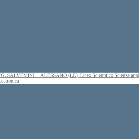
S. "G. SALVEMINI" - ALESSANO (LE)
Liceo Scientifico Scienze ap
eccatronica