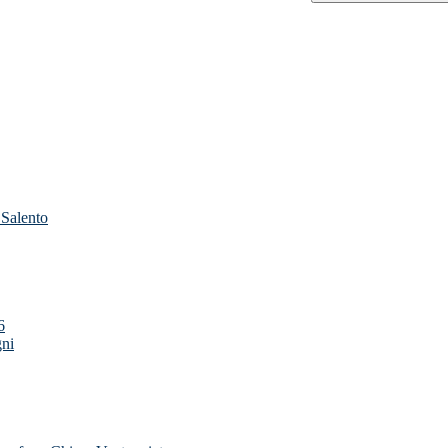
 Salento
6
gni