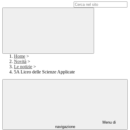
Campo di ricerca per le pagine del sito
Home
>
Novità
>
Le notizie
>
5A Liceo delle Scienze Applicate
Menu di
navigazione