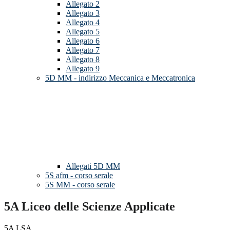
Allegato 2
Allegato 3
Allegato 4
Allegato 5
Allegato 6
Allegato 7
Allegato 8
Allegato 9
5D MM - indirizzo Meccanica e Meccatronica
Allegati 5D MM
5S afm - corso serale
5S MM - corso serale
5A Liceo delle Scienze Applicate
5A LSA