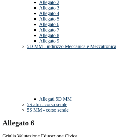
Allegato 2
Allegato 3
Allegato 4
Allegato 5
Allegato 6
Allegato 7
Allegato 8
Allegato 9
5D MM - indirizzo Meccanica e Meccatronica
Allegati 5D MM
5S afm - corso serale
5S MM - corso serale
Allegato 6
Griglia Valutazione Educazione Civica