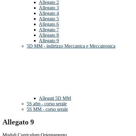
Allegato 2
Allegato 3
Allegato 4
Allegato 5
Allegato 6
Allegato 7
Allegato 8
Allegato 9
5D MM - indirizzo Meccanica e Meccatronica
Allegati 5D MM
5S afm - corso serale
5S MM - corso serale
Allegato 9
Moduli Curriculum Orientamento