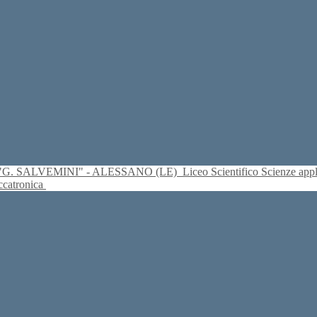
S. "G. SALVEMINI" - ALESSANO (LE)
Liceo Scientifico Scienze ap
eccatronica