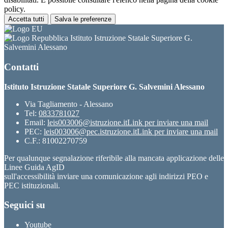
policy.
Accetta tutti
Salva le preferenze
Istituto Istruzione Statale Superiore G.
Salvemini Alessano
Contatti
Istituto Istruzione Statale Superiore G. Salvemini Alessano
Via Tagliamento - Alessano
Tel:
0833781027
Email:
leis003006@istruzione.it
Link per inviare una mail
PEC:
leis003006@pec.istruzione.it
Link per inviare una mail
C.F.: 81002270759
Per qualunque segnalazione riferibile alla mancata applicazione delle
Linee Guida AgID
sull'accessibilità inviare una comunicazione agli indirizzi PEO e
PEC istituzionali.
Seguici su
Youtube