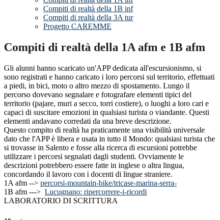
Compiti di realtà della 1B inf
Compiti di realtà della 3A tur
Progetto CAREMME
Compiti di realtà della 1A afm e 1B afm
Gli alunni hanno scaricato un'APP dedicata all'escursionismo, si
sono registrati e hanno caricato i loro percorsi sul territorio, effettuati
a piedi, in bici, moto o altro mezzo di spostamento. Lungo il
percorso dovevano segnalare e fotografare elementi tipici del
territorio (pajare, muri a secco, torri costiere), o luoghi a loro cari e
capaci di suscitare emozioni in qualsiasi turista o viandante. Questi
elementi andavano corredati da una breve descrizione.
Questo compito di realtà ha praticamente una visibilità universale
dato che l'APP è libera e usata in tutto il Mondo: qualsiasi turista che
si trovasse in Salento e fosse alla ricerca di escursioni potrebbe
utilizzare i percorsi segnalati dagli studenti. Ovviamente le
descrizioni potrebbero essere fatte in inglese o altra lingua,
concordando il lavoro con i docenti di lingue straniere.
1A afm -->
percorsi-mountain-bike/tricase-marina-serra-
1B afm --->
Lucugnano: ripercorrere-i-ricordi
LABORATORIO DI SCRITTURA