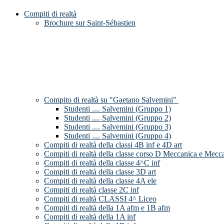
Compiti di realtà
Brochure sur Saint-Sébastien
Compito di realtà su "Gaetano Salvemini"
Studenti .... Salvemini (Gruppo 1)
Studenti .... Salvemini (Gruppo 2)
Studenti .... Salvemini (Gruppo 3)
Studenti .... Salvemini (Gruppo 4)
Compiti di realtà della classi 4B inf e 4D art
Compiti di realtà della classe corso D Meccanica e Mecc
Compiti di realtà della classe 4^C inf
Compiti di realtà della classe 3D art
Compiti di realtà della classe 4A ele
Compiti di realtà classe 2C inf
Compiti di realtà CLASSI 4^ Liceo
Compiti di realtà della 1A afm e 1B afm
Compiti di realtà della 1A inf