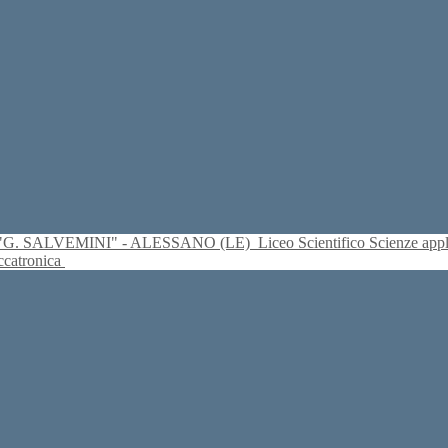
S. "G. SALVEMINI" - ALESSANO (LE)
Liceo Scientifico Scienze ap
eccatronica