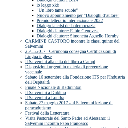
io leggo xkè
"Un libro tante scuole"
Nuovo appuntamento per “Dialoghi d’autore”
Premio letterario internazionale 2022
Dialogo la crisi della democrazia
Dialoghi d'autore: Fabio Genovesi
Dialoghi d'autore: Simonetta Agnello Hornby
CARMINE CASTORO incontra le classi quinte del
Salvemini
25/11/2017 - Cerimonia consegna Certificazioni di
Lingua inglese
Il Salvemini alla città del libro a Campi
Disposizioni urgenti in materia di prevenzione
vaccinale
Sabato 16 settembre alla Fondazione ITS per l'Industria
dell'Ospitalità
Finale Nazionale di Badminton
Il Salvemini a Dublino
Il Salvemini a Londra
Sabato 27 maggio 2017 - al Salvemini lezione di
paracadutismo
Festival della Letteratura
Visita Pastorale del Santo Padre ad Alessano: il
Salvemini incontra Papa Francesco