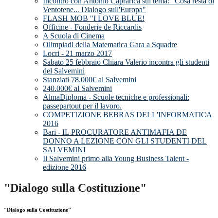
Incontro con Antonio Caprarica sul tema: "Cosa resta di
Ventotene... Dialogo sull'Europa"
FLASH MOB "I LOVE BLUE!
Officine - Fonderie de Riccardis
A Scuola di Cinema
Olimpiadi della Matematica Gara a Squadre
Locri - 21 marzo 2017
Sabato 25 febbraio Chiara Valerio incontra gli studenti
del Salvemini
Stanziati 78.000€ al Salvemini
240.000€ al Salvemini
AlmaDiploma - Scuole tecniche e professionali:
passepartout per il lavoro.
COMPETIZIONE BEBRAS DELL'INFORMATICA
2016
Bari - IL PROCURATORE ANTIMAFIA DE
DONNO A LEZIONE CON GLI STUDENTI DEL
SALVEMINI
Il Salvemini primo alla Young Business Talent -
edizione 2016
"Dialogo sulla Costituzione"
"Dialogo sulla Costituzione"