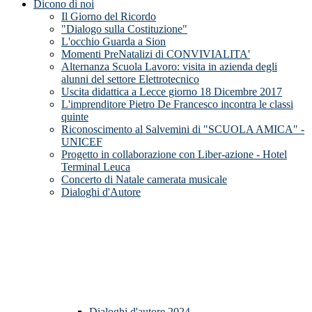
Dicono di noi
Il Giorno del Ricordo
"Dialogo sulla Costituzione"
L'occhio Guarda a Sion
Momenti PreNatalizi di CONVIVIALITA'
Alternanza Scuola Lavoro: visita in azienda degli
alunni del settore Elettrotecnico
Uscita didattica a Lecce giorno 18 Dicembre 2017
L'imprenditore Pietro De Francesco incontra le classi
quinte
Riconoscimento al Salvemini di "SCUOLA AMICA" -
UNICEF
Progetto in collaborazione con Liber-azione - Hotel
Terminal Leuca
Concerto di Natale camerata musicale
Dialoghi d'Autore
Dialoghi d'autore 2024