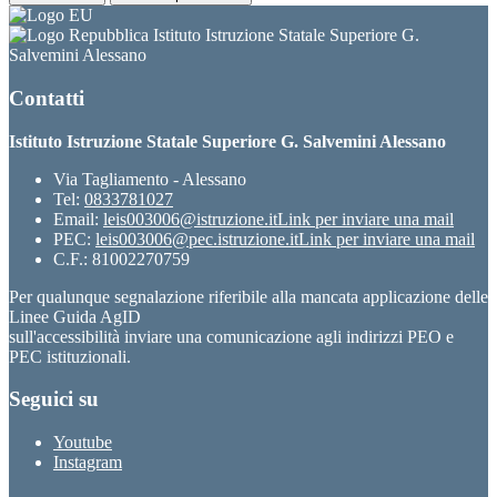
Istituto Istruzione Statale Superiore G.
Salvemini Alessano
Contatti
Istituto Istruzione Statale Superiore G. Salvemini Alessano
Via Tagliamento - Alessano
Tel:
0833781027
Email:
leis003006@istruzione.it
Link per inviare una mail
PEC:
leis003006@pec.istruzione.it
Link per inviare una mail
C.F.: 81002270759
Per qualunque segnalazione riferibile alla mancata applicazione delle
Linee Guida AgID
sull'accessibilità inviare una comunicazione agli indirizzi PEO e
PEC istituzionali.
Seguici su
Youtube
Instagram