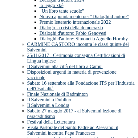
io leggo xkè
"Un libro tante scuole"
Nuovo appuntamento per “Dialoghi d’autore”
Premio letterario internazionale 2022
Dialogo la crisi della democrazia
Dialoghi d'autore: Fabio Genovesi
Dialoghi d'autore: Simonetta Agnello Hornby
CARMINE CASTORO incontra le classi quinte del
Salvemini
25/11/2017 - Cerimonia consegna Certificazioni di
Lingua inglese
Il Salvemini alla città del libro a Campi
Disposizioni urgenti in materia di prevenzione
vaccinale
Sabato 16 settembre alla Fondazione ITS per l'Industria
dell'Ospitalità
Finale Nazionale di Badminton
Il Salvemini a Dublino
Il Salvemini a Londra
Sabato 27 maggio 2017 - al Salvemini lezione di
paracadutismo
Festival della Letteratura
Visita Pastorale del Santo Padre ad Alessano: il
Salvemini incontra Papa Francesco