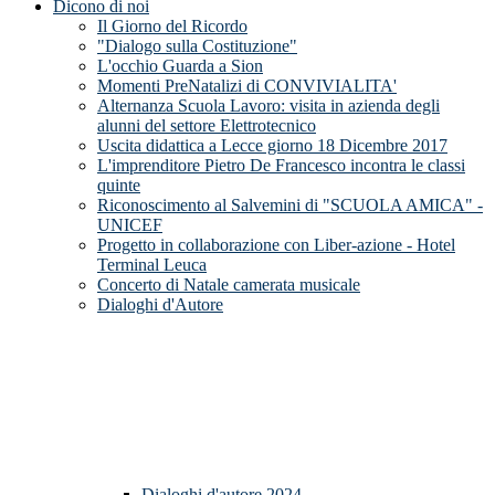
Dicono di noi
Il Giorno del Ricordo
"Dialogo sulla Costituzione"
L'occhio Guarda a Sion
Momenti PreNatalizi di CONVIVIALITA'
Alternanza Scuola Lavoro: visita in azienda degli
alunni del settore Elettrotecnico
Uscita didattica a Lecce giorno 18 Dicembre 2017
L'imprenditore Pietro De Francesco incontra le classi
quinte
Riconoscimento al Salvemini di "SCUOLA AMICA" -
UNICEF
Progetto in collaborazione con Liber-azione - Hotel
Terminal Leuca
Concerto di Natale camerata musicale
Dialoghi d'Autore
Dialoghi d'autore 2024